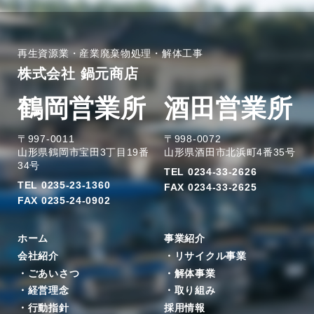
再生資源業・産業廃棄物処理・解体工事
株式会社 鍋元商店
鶴岡営業所
酒田営業所
〒997-0011
〒998-0072
山形県鶴岡市宝田3丁目19番
山形県酒田市北浜町4番35号
34号
TEL 0234-33-2626
TEL 0235-23-1360
FAX 0234-33-2625
FAX 0235-24-0902
ホーム
事業紹介
会社紹介
・リサイクル事業
・ごあいさつ
・解体事業
・経営理念
・取り組み
・行動指針
採用情報